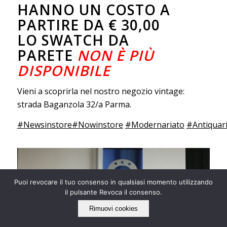
HANNO UN COSTO A
PARTIRE DA € 30,00
LO SWATCH DA
PARETE
NON È PIÙ
DISPONIBILE
Vieni a scoprirla nel nostro negozio vintage:
strada Baganzola 32/a Parma.
#Newsinstore
#Nowinstore
#Modernariato
#Antiquar
Puoi revocare il tuo consenso in qualsiasi momento utilizzando
il pulsante Revoca il consenso.
Rimuovi cookies