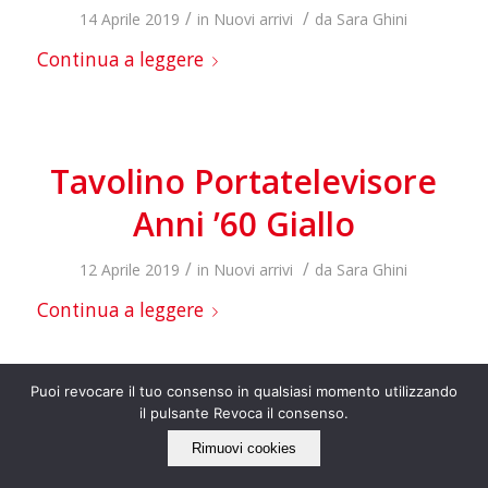
/
/
14 Aprile 2019
in
Nuovi arrivi
da
Sara Ghini
Continua a leggere
Tavolino Portatelevisore
Anni ’60 Giallo
/
/
12 Aprile 2019
in
Nuovi arrivi
da
Sara Ghini
Continua a leggere
Puoi revocare il tuo consenso in qualsiasi momento utilizzando
il pulsante Revoca il consenso.
Ingap Camioncino
Rimuovi cookies
Giocattolo