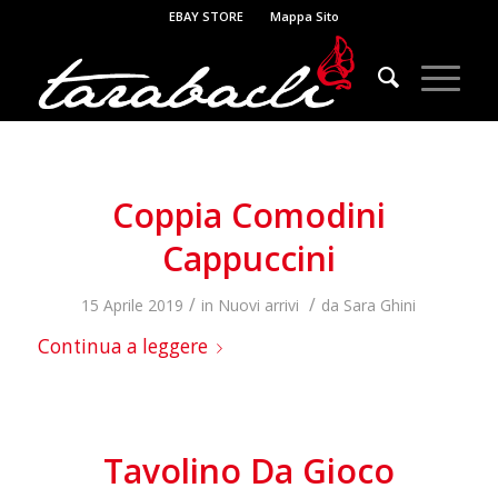
EBAY STORE
Mappa Sito
Coppia Comodini
Cappuccini
/
/
15 Aprile 2019
in
Nuovi arrivi
da
Sara Ghini
Continua a leggere
Tavolino Da Gioco