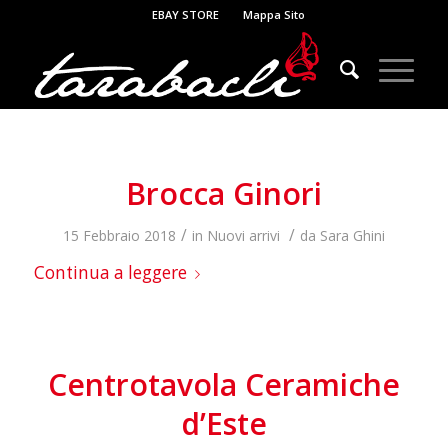
EBAY STORE
Mappa Sito
Brocca Ginori
/
/
15 Febbraio 2018
in
Nuovi arrivi
da
Sara Ghini
Continua a leggere
Centrotavola Ceramiche
d’Este