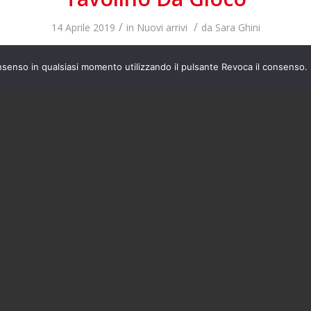
/
/
14 Aprile 2019
in
Nuovi arrivi
da
Sara Ghini
gere
nsenso in qualsiasi momento utilizzando il pulsante Revoca il consenso.
lino Portatelevisore Anni ’60 G
/
/
12 Aprile 2019
in
Nuovi arrivi
da
Sara Ghini
gere