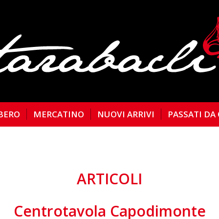
BERO
MERCATINO
NUOVI ARRIVI
PASSATI DA
ARTICOLI
Centrotavola Capodimonte