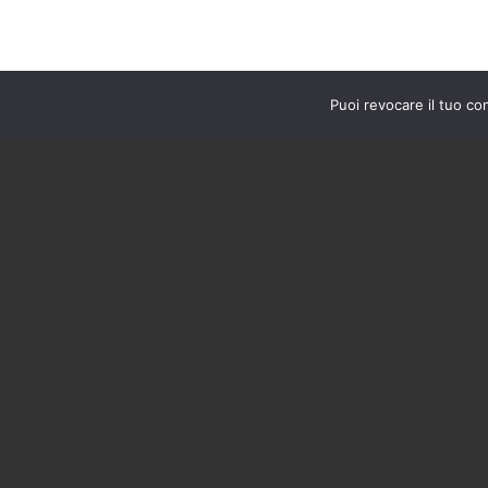
Continua a leg
Puoi revocare il tuo co
Tavo
Continua a leg