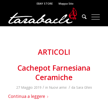
EBAY STORE
Mappa Sito
ARTICOLI
Cachepot Farnesiana
Ceramiche
/
/
27 Maggio 2019
in
Nuovi arrivi
da
Sara Ghini
Continua a leggere