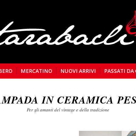
BERO
MERCATINO
NUOVI ARRIVI
PASSATI DA
AMPADA IN CERAMICA PES
Per gli amanti del vintage e della tradizione