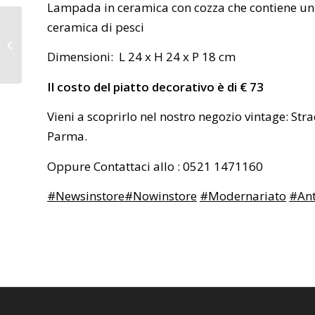
Lampada in ceramica con cozza che contiene un 
ceramica di pesci
Airone Argento e
Conchiglia
Dimensioni: L 24 x H 24 x P 18 cm
Il costo del piatto decorativo è di € 73
Vieni a scoprirlo nel nostro negozio vintage: St
Parma.
Oppure Contattaci allo : 0521 1471160
#Newsinstore
#Nowinstore
#Modernariato
#Ant