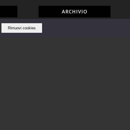
ARCHIVIO
Giugno 2020
Rimuovi cookies
Giugno 2019
Maggio 2019
Aprile 2019
Ottobre 2018
Settembre 2018
Agosto 2018
Luglio 2018
Giugno 2018
Maggio 2018
Febbraio 2018
Gennaio 2018
Dicembre 2017
Novembre 2017
Ottobre 2017
Settembre 2017