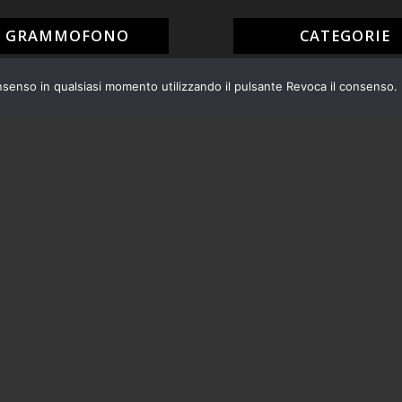
L GRAMMOFONO
CATEGORIE
Arredamento
HONET N°16 PAGLIA VIENNA
nsenso in qualsiasi momento utilizzando il pulsante Revoca il consenso.
Blog
A BAR ANNI ’50 PLASTICA
Ceramiche
ATA
Cristalleria
Nuovi arrivi
VIETTE BROCANTE RUSTICO
Oggettistica