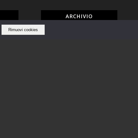
ARCHIVIO
Rimuovi cookies
Giugno 2020
Giugno 2019
Maggio 2019
Aprile 2019
Ottobre 2018
Settembre 2018
Agosto 2018
Luglio 2018
Giugno 2018
Maggio 2018
Febbraio 2018
Gennaio 2018
Dicembre 2017
Novembre 2017
Ottobre 2017