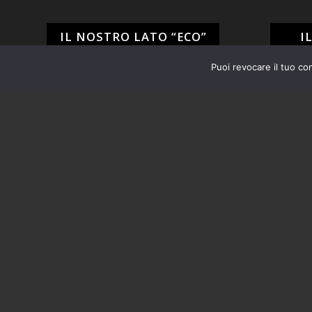
IL NOSTRO LATO “ECO”
I
Puoi revocare il tuo co
Tarabacli rispetta l'ambiente!
6 SEDIE T
Siamo per il recupero e il riuso di
4 SEDIE D
tutto quello che può ancora essere
INTRECCI
utile e non ci piace "buttare via", ma
quando proprio non è possibile
PORTASAL
evitarlo operiamo nel più
scrupoloso rispetto delle normative
vigenti in materia di smaltimento
dei rifiuti.