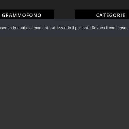
L GRAMMOFONO
CATEGORIE
nsenso in qualsiasi momento utilizzando il pulsante Revoca il consenso.
Arredamento
HONET N°16 PAGLIA VIENNA
Blog
A BAR ANNI ’50 PLASTICA
Ceramiche
ATA
Cristalleria
Nuovi arrivi
VIETTE BROCANTE RUSTICO
Oggettistica