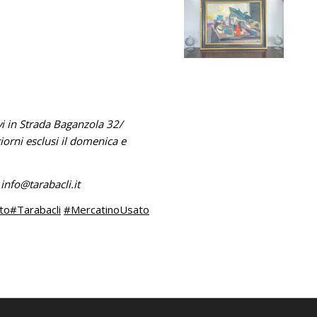
ovi in Strada Baganzola 32/
giorni esclusi il domenica e
l
info@tarabacli.it
to
#Tarabacli
#MercatinoUsato