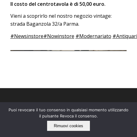
Il costo del centrotavola è di 50,00 euro.
Vieni a scoprirlo nel nostro negozio vintage:
strada Baganzola 32/a Parma.
#Newsinstore
#Nowinstore
#Modernariato
#Antiquar
Puoi revocare il tuo consenso in qualsiasi momento utilizzando
IL NOSTRO LATO “ECO”
il pulsante Revoca il consenso.
Rimuovi cookies
Tarabacli rispetta l'ambiente!
Siamo per il recupero e il riuso di tutto quello che può