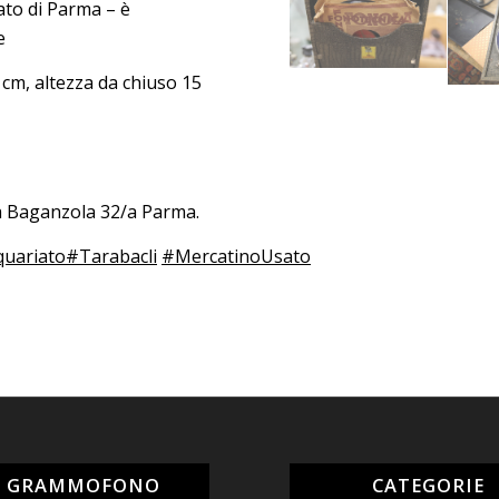
sato di Parma – è
e
cm, altezza da chiuso 15
da Baganzola 32/a Parma.
quariato
#Tarabacli
#MercatinoUsato
L GRAMMOFONO
CATEGORIE