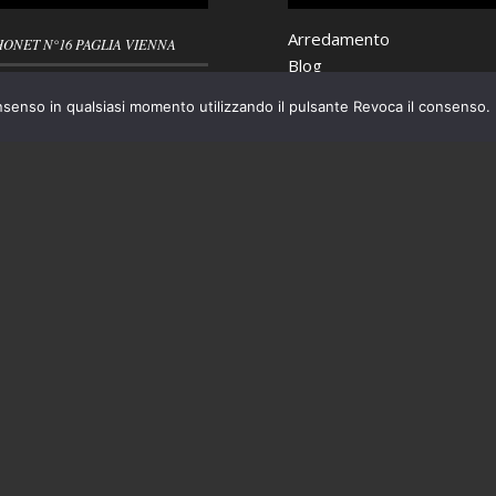
Arredamento
HONET N°16 PAGLIA VIENNA
Blog
A BAR ANNI ’50 PLASTICA
Ceramiche
nsenso in qualsiasi momento utilizzando il pulsante Revoca il consenso.
ATA
Cristalleria
Nuovi arrivi
VIETTE BROCANTE RUSTICO
Oggettistica