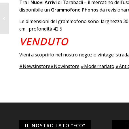
Tra i
Nuovi Arrivi
di Tarabacli – il mercatino dell’u
disponibile un
Grammofono Phonos
da revisionar
Consolle francese
Le dimensioni del grammofono sono: larghezza 30 
cm , profondità 42,5
VENDUTO
Vieni a scoprirlo nel nostro negozio vintage: stra
#Newsinstore
#Nowinstore
#Modernariato
#Anti
IL NOSTRO LATO “ECO”
I