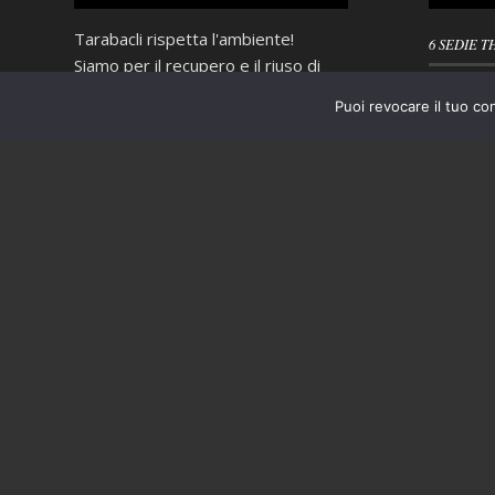
Tarabacli rispetta l'ambiente!
6 SEDIE T
Siamo per il recupero e il riuso di
4 SEDIE D
tutto quello che può ancora essere
Puoi revocare il tuo co
INTRECCI
utile e non ci piace "buttare via", ma
quando proprio non è possibile
PORTASAL
evitarlo operiamo nel più
scrupoloso rispetto delle normative
vigenti in materia di smaltimento
dei rifiuti.