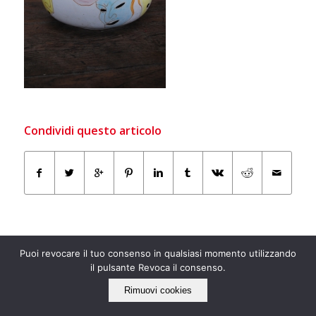
Condividi questo articolo
Puoi revocare il tuo consenso in qualsiasi momento utilizzando
il pulsante Revoca il consenso.
Rimuovi cookies
IL NOSTRO LATO “ECO”