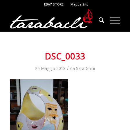
EBAY STORE
Mappa Sito
DSC_0033
/
25 Maggio 2018
da
Sara Ghini