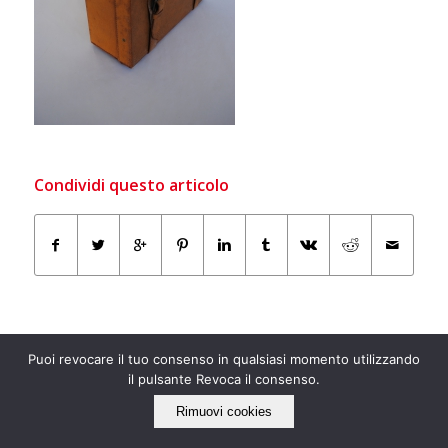
Condividi questo articolo
Puoi revocare il tuo consenso in qualsiasi momento utilizzando
il pulsante Revoca il consenso.
Rimuovi cookies
IL NOSTRO LATO “ECO”