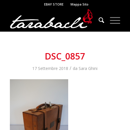
EBAY STORE
Mappa Sito
DSC_0857
/
17 Settembre 2018
da
Sara Ghini