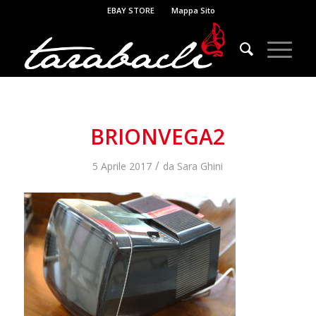
EBAY STORE
Mappa Sito
BRIONVEGA2
/
5 Aprile 2017
da
Sara Ghini