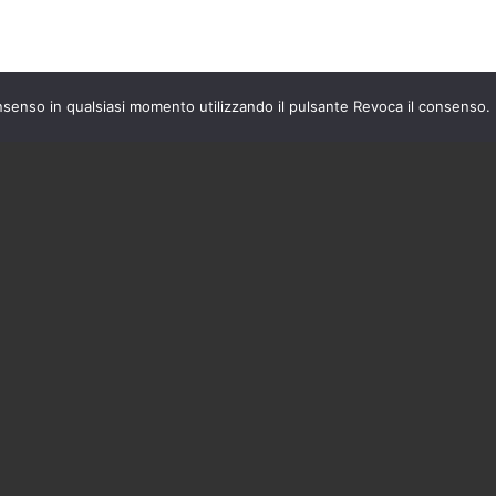
nsenso in qualsiasi momento utilizzando il pulsante Revoca il consenso.
L GRAMMOFONO
CATEGORIE
Arredamento
HONET N°16 PAGLIA VIENNA
Blog
A BAR ANNI ’50 PLASTICA
Ceramiche
ATA
Cristalleria
Nuovi arrivi
VIETTE BROCANTE RUSTICO
Oggettistica