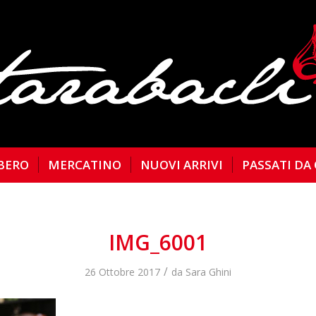
BERO
MERCATINO
NUOVI ARRIVI
PASSATI DA
IMG_6001
/
26 Ottobre 2017
da
Sara Ghini