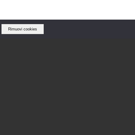
Rimuovi cookies
ARCHIVIO
Giugno 2020
Giugno 2019
Maggio 2019
Aprile 2019
Ottobre 2018
Settembre 2018
Agosto 2018
Luglio 2018
Giugno 2018
Maggio 2018
Febbraio 2018