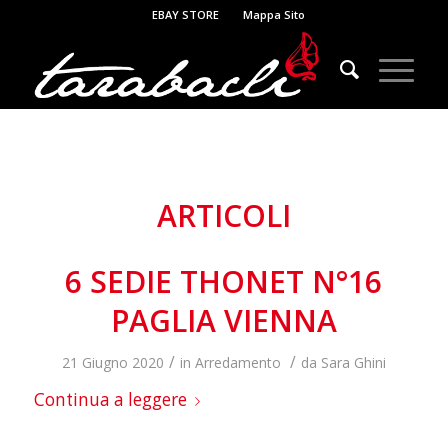
EBAY STORE
Mappa Sito
ARTICOLI
6 SEDIE THONET N°16
PAGLIA VIENNA
/
/
21 Giugno 2020
in
Arredamento
da
Sara Ghini
Continua a leggere