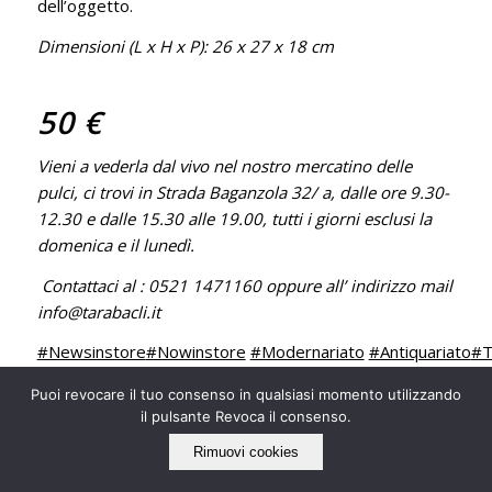
dell’oggetto.
Dimensioni (L x H x P): 26 x 27 x 18 cm
50 €
Vieni a vederla dal vivo nel nostro mercatino delle
pulci, ci trovi in Strada Baganzola 32/ a, dalle ore 9.30-
12.30 e dalle 15.30 alle 19.00, tutti i giorni esclusi la
domenica e il lunedì.
Contattaci al : 0521 1471160 oppure all’ indirizzo mail
info@tarabacli.it
#Newsinstore
#Nowinstore
#Modernariato
#Antiquariato
#T
Puoi revocare il tuo consenso in qualsiasi momento utilizzando
il pulsante Revoca il consenso.
Rimuovi cookies