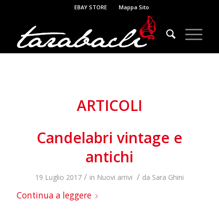
EBAY STORE
Mappa Sito
ARTICOLI
Candelabri vintage e
antichi
/
/
19 Luglio 2017
in
Nuovi arrivi
da
Sara Ghini
Continua a leggere