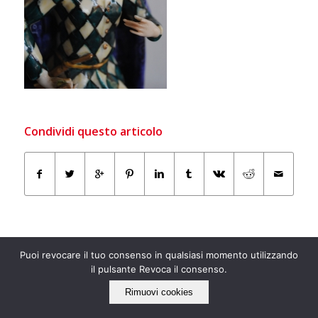
Condividi questo articolo
Puoi revocare il tuo consenso in qualsiasi momento utilizzando
il pulsante Revoca il consenso.
Rimuovi cookies
IL NOSTRO LATO “ECO”