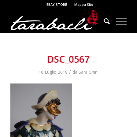
EBAY STORE
Mappa Sito
DSC_0567
/
16 Luglio 2018
da
Sara Ghini