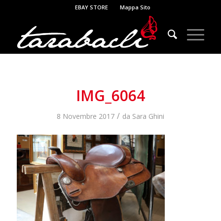
EBAY STORE
Mappa Sito
IMG_6064
/
8 Novembre 2017
da
Sara Ghini