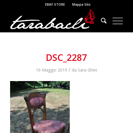
EBAY STORE
Mappa Sito
DSC_2287
/
16 Maggio 2019
da
Sara Ghini