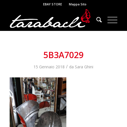
EBAY STORE
Mappa Sito
5B3A7029
/
15 Gennaio 2018
da
Sara Ghini