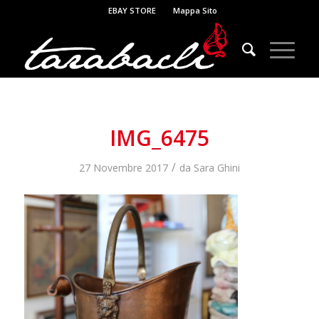
EBAY STORE
Mappa Sito
IMG_6475
/
27 Novembre 2017
da
Sara Ghini