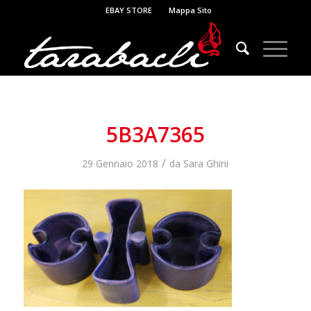
EBAY STORE
Mappa Sito
5B3A7365
/
29 Gennaio 2018
da
Sara Ghini