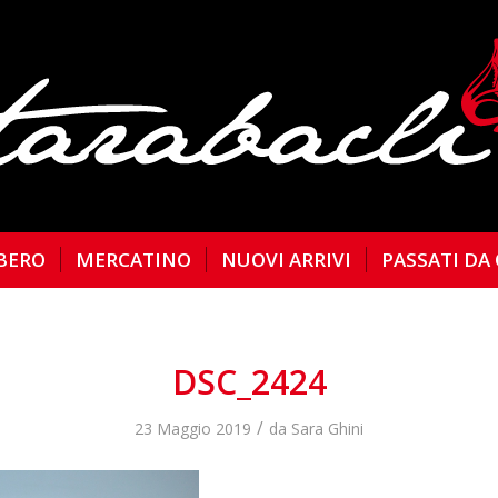
BERO
MERCATINO
NUOVI ARRIVI
PASSATI DA
DSC_2424
/
23 Maggio 2019
da
Sara Ghini