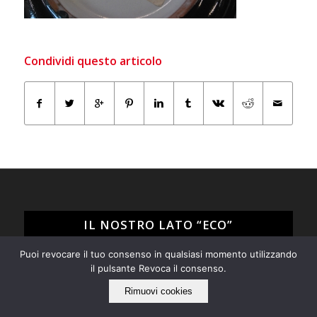
Condividi questo articolo
IL NOSTRO LATO “ECO”
Puoi revocare il tuo consenso in qualsiasi momento utilizzando
Tarabacli rispetta l'ambiente!
il pulsante Revoca il consenso.
Siamo per il recupero e il riuso di tutto quello che può
ancora essere utile e non ci piace "buttare via", ma
Rimuovi cookies
quando proprio non è possibile evitarlo operiamo nel