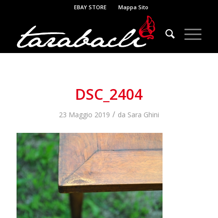
EBAY STORE
Mappa Sito
DSC_2404
/
23 Maggio 2019
da
Sara Ghini