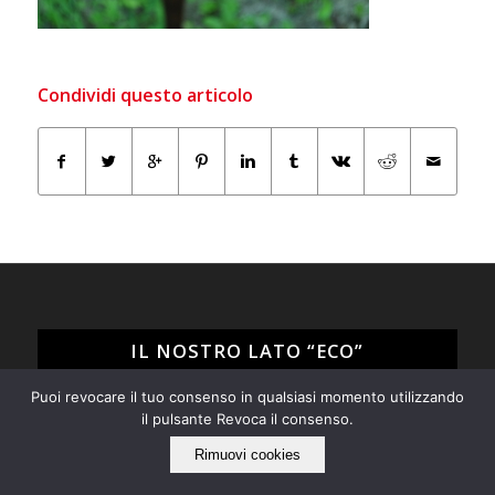
Condividi questo articolo
IL NOSTRO LATO “ECO”
Puoi revocare il tuo consenso in qualsiasi momento utilizzando
Tarabacli rispetta l'ambiente!
il pulsante Revoca il consenso.
Siamo per il recupero e il riuso di tutto quello che può
ancora essere utile e non ci piace "buttare via", ma
Rimuovi cookies
quando proprio non è possibile evitarlo operiamo nel