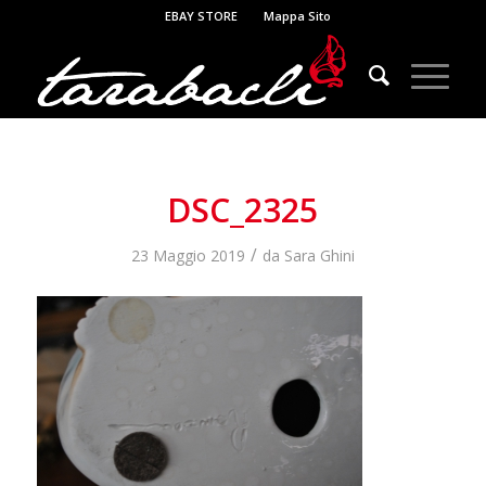
EBAY STORE
Mappa Sito
DSC_2325
/
23 Maggio 2019
da
Sara Ghini