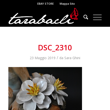
EBAY STORE
Mappa Sito
DSC_2310
/
23 Maggio 2019
da
Sara Ghini