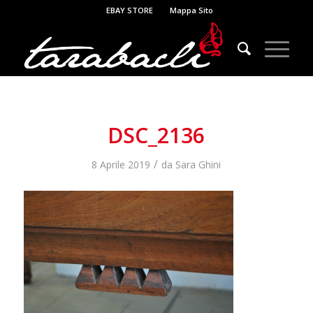
EBAY STORE
Mappa Sito
DSC_2136
/
8 Aprile 2019
da
Sara Ghini