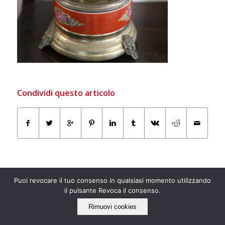
Condividi questo articolo
Puoi revocare il tuo consenso in qualsiasi momento utilizzando
il pulsante Revoca il consenso.
Rimuovi cookies
IL NOSTRO LATO “ECO”