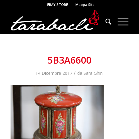
EBAY STORE
Mappa Sito
5B3A6600
/
14 Dicembre 2017
da
Sara Ghini