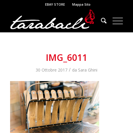
EBAY STORE
Mappa Sito
IMG_6011
/
30 Ottobre 2017
da
Sara Ghini