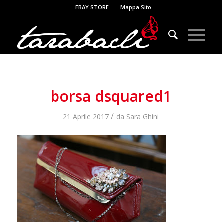
EBAY STORE
Mappa Sito
borsa dsquared1
/
21 Aprile 2017
da
Sara Ghini