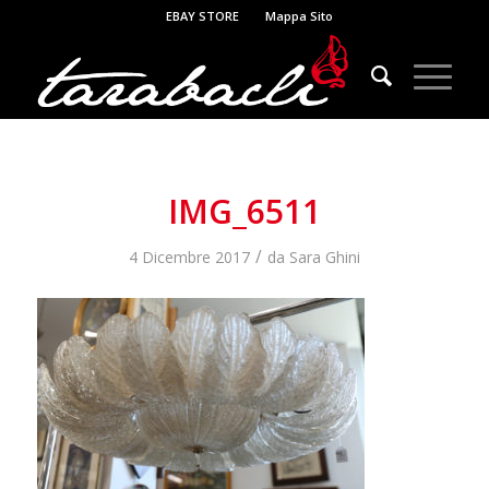
EBAY STORE
Mappa Sito
IMG_6511
/
4 Dicembre 2017
da
Sara Ghini