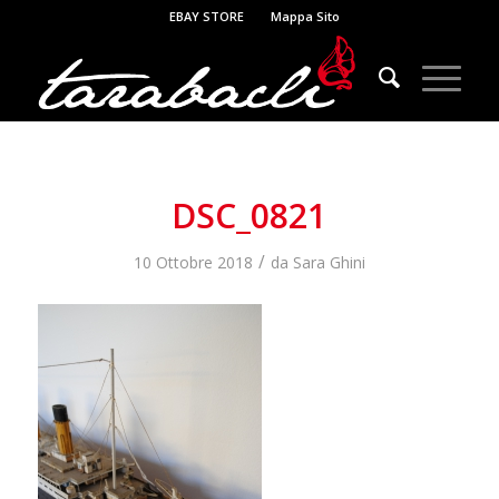
EBAY STORE
Mappa Sito
DSC_0821
/
10 Ottobre 2018
da
Sara Ghini