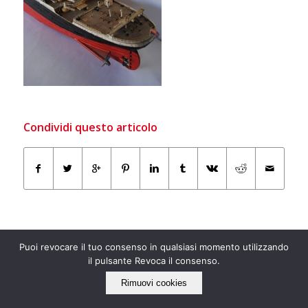
Condividi questo articolo
Puoi revocare il tuo consenso in qualsiasi momento utilizzando
il pulsante Revoca il consenso.
Rimuovi cookies
IL NOSTRO LATO “ECO”