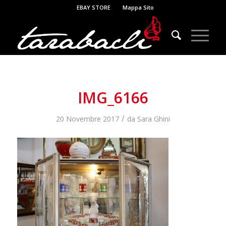
EBAY STORE
Mappa Sito
IMG_6166
/
20 Novembre 2017
da
Sara Ghini