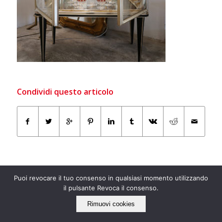
Condividi questo articolo
Puoi revocare il tuo consenso in qualsiasi momento utilizzando
il pulsante Revoca il consenso.
Rimuovi cookies
IL NOSTRO LATO “ECO”