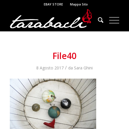
EBAY STORE
Mappa Sito
File40
/
8 Agosto 2017
da
Sara Ghini