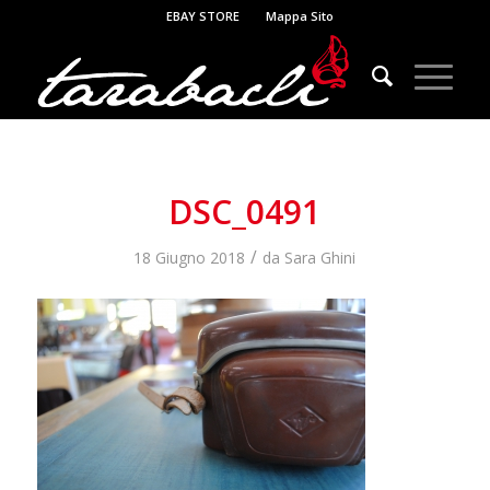
EBAY STORE
Mappa Sito
DSC_0491
/
18 Giugno 2018
da
Sara Ghini