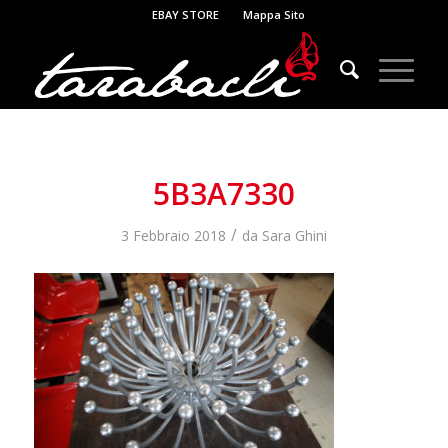
EBAY STORE
Mappa Sito
5B3A7330
/
3 Febbraio 2018
da
Sara Ghini