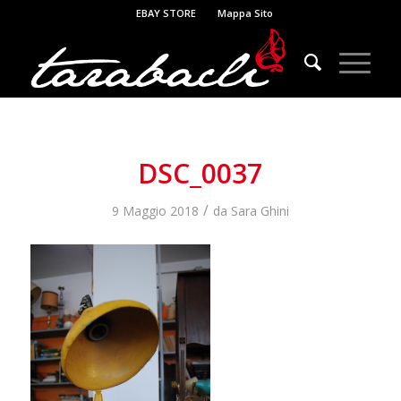
EBAY STORE
Mappa Sito
DSC_0037
/
9 Maggio 2018
da
Sara Ghini