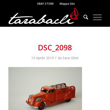
EBAY STORE
Mappa Sito
DSC_2098
/
10 Aprile 2019
da
Sara Ghini