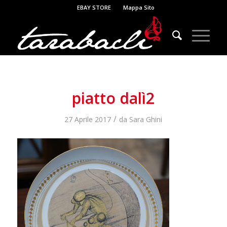
EBAY STORE
Mappa Sito
piatto dalì2
/
27 Aprile 2017
da
Sara Ghini