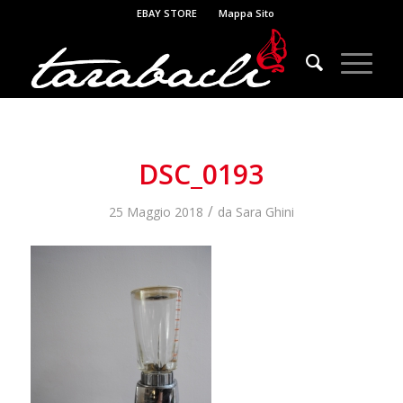
EBAY STORE
Mappa Sito
DSC_0193
/
25 Maggio 2018
da
Sara Ghini