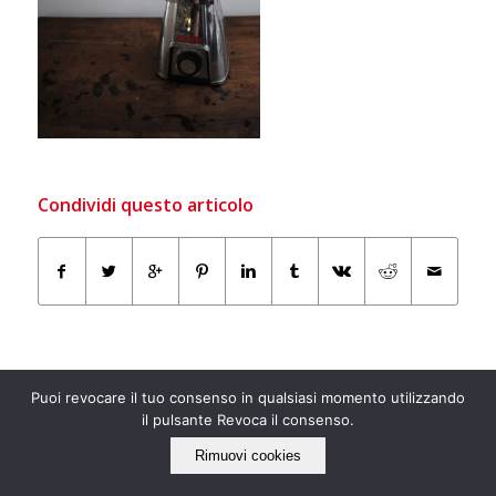
Condividi questo articolo
Puoi revocare il tuo consenso in qualsiasi momento utilizzando
il pulsante Revoca il consenso.
Rimuovi cookies
IL NOSTRO LATO “ECO”