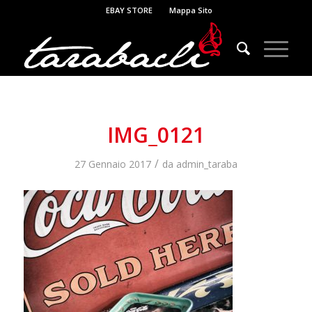
EBAY STORE
Mappa Sito
IMG_0121
/
27 Gennaio 2017
da
admin_taraba