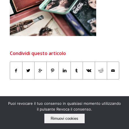
Condividi questo articolo
Puoi revocare il tuo consenso in qualsiasi momento utilizzando
il pulsante Revoca il consenso.
Rimuovi cookies
IL NOSTRO LATO “ECO”