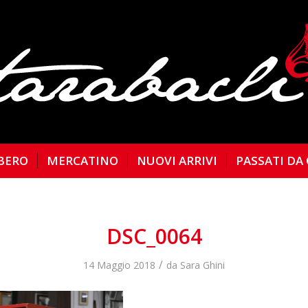
BERO
MERCATINO
NUOVI ARRIVI
PASSATI DA
DSC_0064
/
14 Maggio 2018
da
Sara Ghini