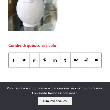
Condividi questo articolo
Puoi revocare il tuo consenso in qualsiasi momento utilizzando
il pulsante Revoca il consenso.
Rimuovi cookies
IL NOSTRO LATO “ECO”