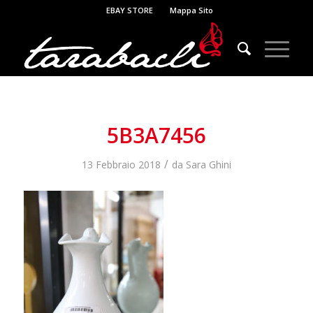
EBAY STORE
Mappa Sito
5B3A7456
/
13 Febbraio 2018
da
Sara Ghini