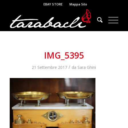
EBAY STORE
Mappa Sito
IMG_5395
/
21 Settembre 2017
da
Sara Ghini