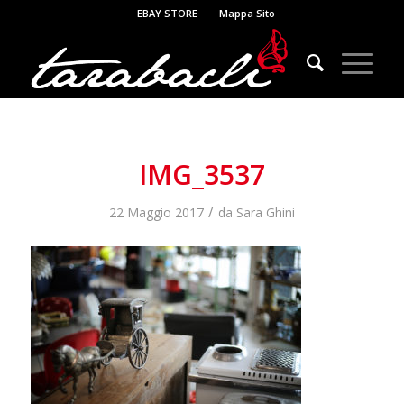
EBAY STORE
Mappa Sito
IMG_3537
/
22 Maggio 2017
da
Sara Ghini