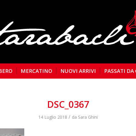
BERO
MERCATINO
NUOVI ARRIVI
PASSATI DA
DSC_0367
/
14 Luglio 2018
da
Sara Ghini