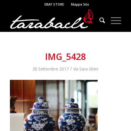
EBAY STORE
Mappa Sito
IMG_5428
/
26 Settembre 2017
da
Sara Ghini