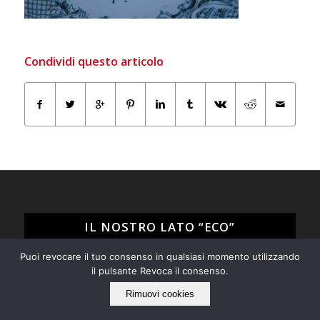
Condividi questo articolo
IL NOSTRO LATO “ECO”
Puoi revocare il tuo consenso in qualsiasi momento utilizzando
Tarabacli rispetta l'ambiente!
il pulsante Revoca il consenso.
Siamo per il recupero e il riuso di tutto quello che può
ancora essere utile e non ci piace "buttare via", ma
Rimuovi cookies
quando proprio non è possibile evitarlo operiamo nel