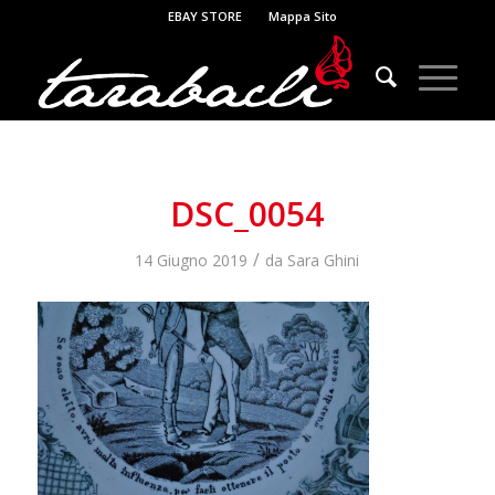
EBAY STORE
Mappa Sito
DSC_0054
/
14 Giugno 2019
da
Sara Ghini