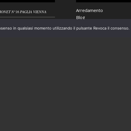
Arredamento
HONET N°16 PAGLIA VIENNA
Blog
A BAR ANNI ’50 PLASTICA
Ceramiche
nsenso in qualsiasi momento utilizzando il pulsante Revoca il consenso.
ATA
Cristalleria
Nuovi arrivi
VIETTE BROCANTE RUSTICO
Oggettistica