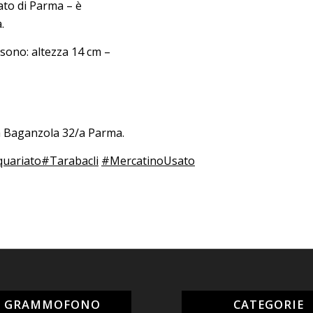
sato di Parma – è
.
 sono: altezza 14 cm –
da Baganzola 32/a Parma.
quariato
#Tarabacli
#MercatinoUsato
L GRAMMOFONO
CATEGORIE