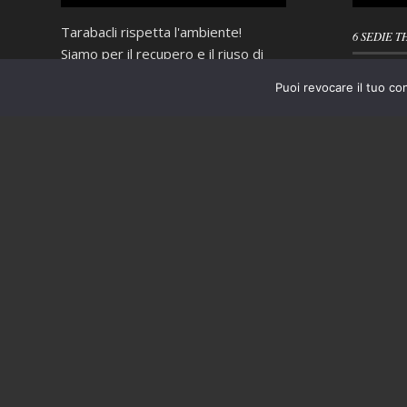
Tarabacli rispetta l'ambiente!
6 SEDIE T
Siamo per il recupero e il riuso di
4 SEDIE D
tutto quello che può ancora essere
Puoi revocare il tuo co
INTRECCI
utile e non ci piace "buttare via", ma
quando proprio non è possibile
PORTASAL
evitarlo operiamo nel più
scrupoloso rispetto delle normative
vigenti in materia di smaltimento
dei rifiuti.