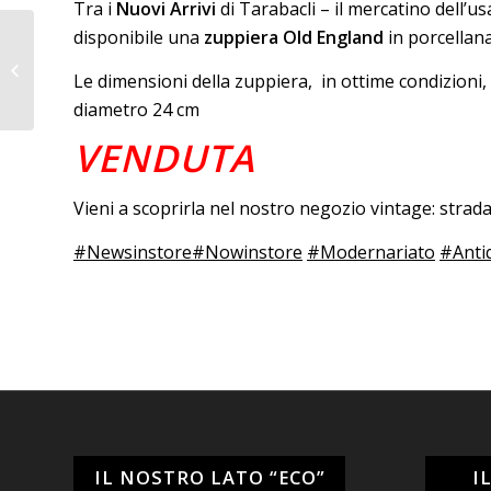
Tra i
Nuovi Arrivi
di Tarabacli – il mercatino dell’u
disponibile una
zuppiera Old England
in porcellana
Lampadario in cristallo
Le dimensioni della zuppiera, in ottime condizioni,
diametro 24 cm
VENDUTA
Vieni a scoprirla nel nostro negozio vintage: stra
#Newsinstore
#Nowinstore
#Modernariato
#Anti
IL NOSTRO LATO “ECO”
I